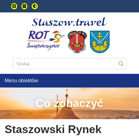
Przejdź
do
treści
głownej
Menu obiektów
Co zobaczyć
Staszowski Rynek