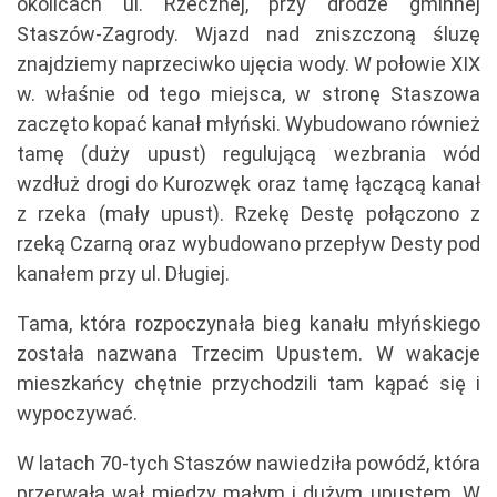
okolicach ul. Rzecznej, przy drodze gminnej
Staszów-Zagrody. Wjazd nad zniszczoną śluzę
znajdziemy naprzeciwko ujęcia wody. W połowie XIX
w. właśnie od tego miejsca, w stronę Staszowa
zaczęto kopać kanał młyński. Wybudowano również
tamę (duży upust) regulującą wezbrania wód
wzdłuż drogi do Kurozwęk oraz tamę łączącą kanał
z rzeka (mały upust). Rzekę Destę połączono z
rzeką Czarną oraz wybudowano przepływ Desty pod
kanałem przy ul. Długiej.
Tama, która rozpoczynała bieg kanału młyńskiego
została nazwana Trzecim Upustem. W wakacje
mieszkańcy chętnie przychodzili tam kąpać się i
wypoczywać.
W latach 70-tych Staszów nawiedziła powódź, która
przerwała wał między małym i dużym upustem. W