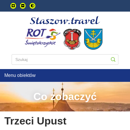
Przejdź
do
treści
głownej
Menu obiektów
Co zobaczyć
Trzeci Upust